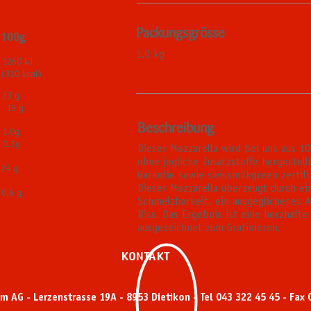
Packungsgrösse
00g
1.0 kg
0 kJ
al)
 g
 15 g
Beschreibung
.0g
.7g
Dieser Mozzarella wird bei uns aus 1
ohne jegliche Zusatzstoffe hergestellt
 g
Garantie sowie swissmilkgreen zertifi
Dieser Mozzarella überzeugt durch ei
 g
Schmelzbarkeit, ein ausgeglichenes 
Biss. Das Ergebnis ist eine herzhafte
ausgezeichnet zum Gratinieren.
KONTAKT
m AG - Lerzenstrasse 19A - 8953 Dietikon - Tel 043 322 45 45 - Fax 