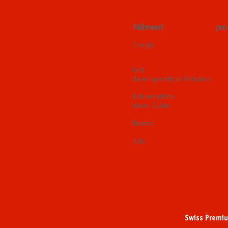
Nährwert pro 1
Energie 126
(310 kc
Fett 23
davon gesättigte Fettsäure
Kohlenhydrate 1
davon Zucker 0
Eiweiss 24
Salz 0.6
Swiss Premiu