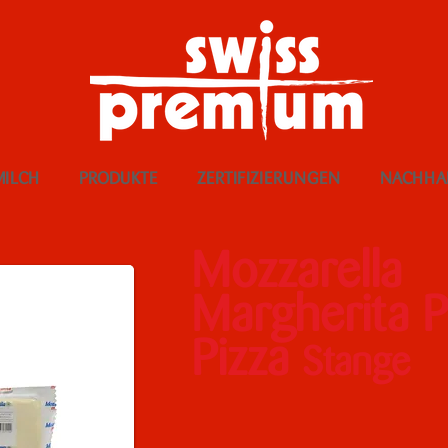
MILCH
PRODUKTE
ZERTIFIZIERUNGEN
NACHHAL
Mozzarella
Margherita 
Pizza
Stange